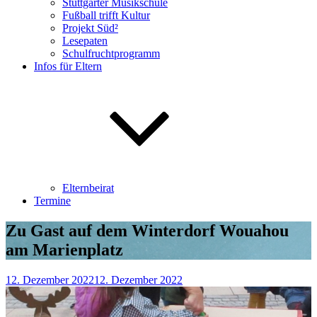
Stuttgarter Musikschule
Fußball trifft Kultur
Projekt Süd²
Lesepaten
Schulfruchtprogramm
Infos für Eltern
Elternbeirat
Termine
Zu Gast auf dem Winterdorf Wouahou
am Marienplatz
12. Dezember 2022
12. Dezember 2022