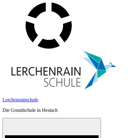
Skip
to
content
Lerchenrainschule
Die Grundschule in Heslach
Menu