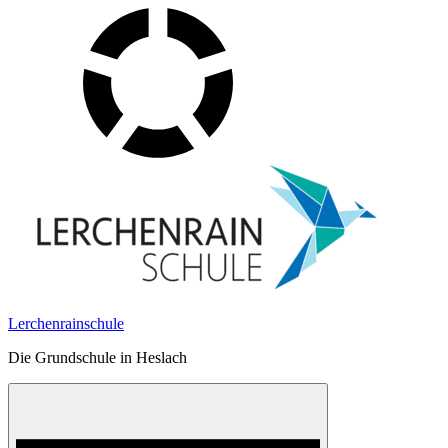
Skip
to
content
Lerchenrainschule
Die Grundschule in Heslach
Menu