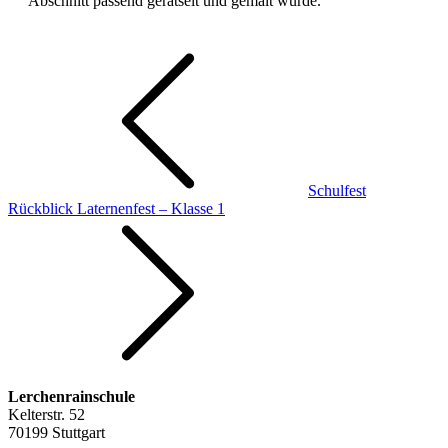
Abschnitt passend gerätselt und gemalt wurde.
Beitragsnavigation
Schulfest
Rückblick Laternenfest – Klasse 1
Lerchenrainschule
Kelterstr. 52
70199 Stuttgart