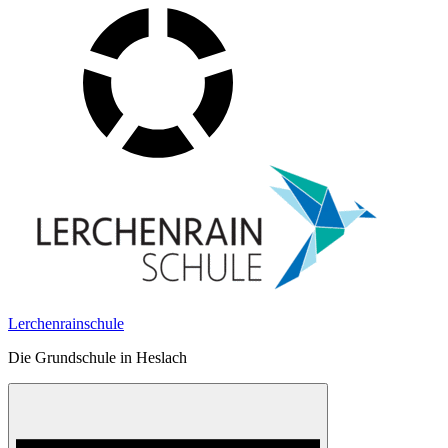
Skip
to
content
Lerchenrainschule
Die Grundschule in Heslach
Menu