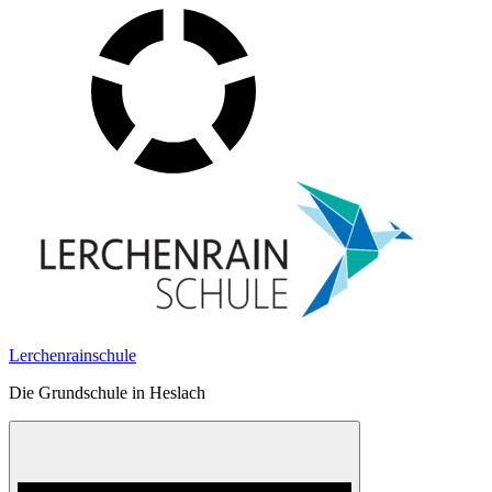
Skip
to
content
Lerchenrainschule
Die Grundschule in Heslach
Menu