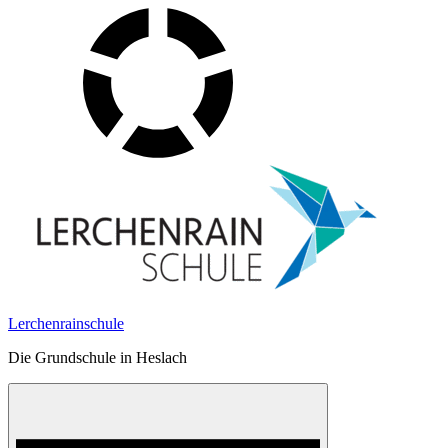
Skip
to
content
Lerchenrainschule
Die Grundschule in Heslach
Menu