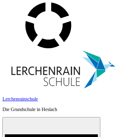
Skip
to
content
Lerchenrainschule
Die Grundschule in Heslach
Menu