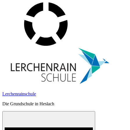
Skip
to
content
Lerchenrainschule
Die Grundschule in Heslach
Menu