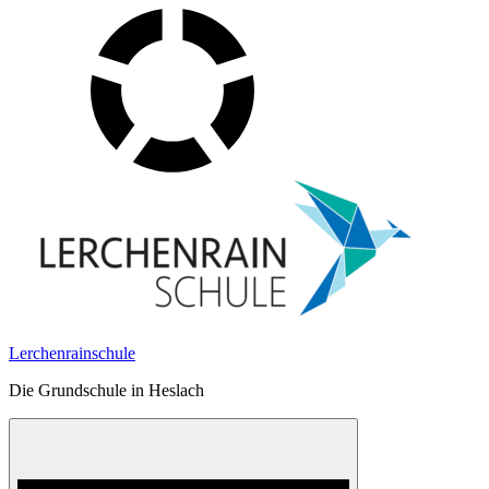
Skip
to
content
Lerchenrainschule
Die Grundschule in Heslach
Menu